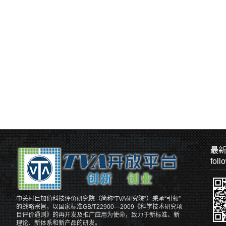
最
foll
中关村巨加值科技评价研究院（简称“TVA研究院”）秉承“引领”
的战略宗旨，以国家标准GB/T22900—2009《科学技术研究项
目评价通则》的再开发及推广应用为使命，致力于新标准、新
理论、新体系和新产品的研发。