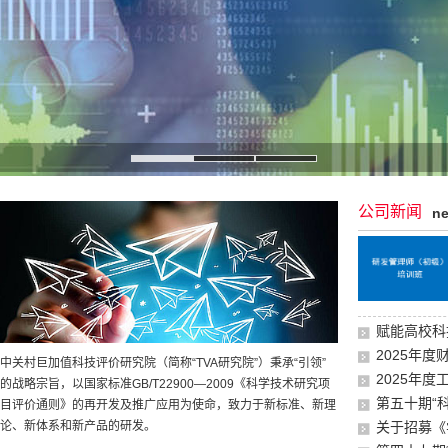
公司新闻
n
赋能高校科
2025年
中关村巨加值科技评价研究院（简称“TVA研究院”）秉承“引领”
2025年
的战略宗旨，以国家标准GB/T22900—2009《科学技术研究项
第五十期“
目评价通则》的再开发及推广应用为使命，致力于新标准、新理
关于招募《
论、新体系和新产品的研发。