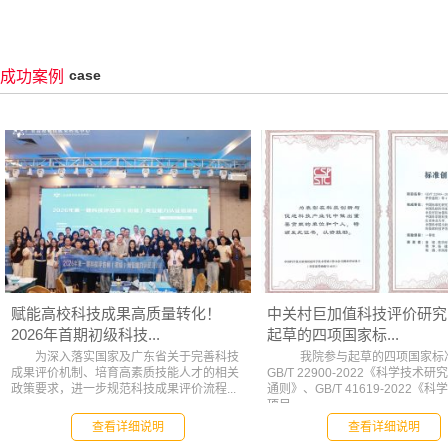
case
成功案例
赋能高校科技成果高质量转化！
中关村巨加值科技评价研究
2026年首期初级科技...
起草的四项国家标...
为深入落实国家及广东省关于完善科技
我院参与起草的四项国家标
成果评价机制、培育高素质技能人才的相关
GB/T 22900-2022《科学技术
政策要求，进一步规范科技成果评价流程...
通则》、GB/T 41619-2022《
项目...
查看详细说明
查看详细说明