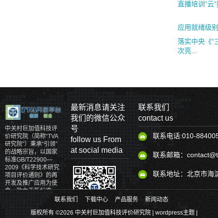
直播培训“云”
应用就绪级别（
落实中央《“
次亮...
最新消息请关注
联系我们
我们的微信公众
contact us
号
中关村巨加值科技评
联系电话:010-88400
价研究院（简称“TVA
follow us From
研究院”）秉承“引领”
at social media
的战略宗旨，以国家
联系邮箱：contact@tv
标准GB/T22900—
2009《科学技术研究
联系地址：北京市海淀
项目评价通则》的再
开发及推广应用为使
命，致力于新标准、
新理论、新体系和新
联系我们
下载中心
产品服务
新闻动态
产品的研发。
版权所有 ©2026 中关村巨加值科技评价研究院 |
wordpress主题
|