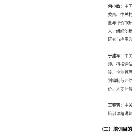
何小敏
：中
委员、中关
量与评价”
人，组织创
研究与应用
于建军
：中
师。科技评
设、企业管理
划编制与评
价，人才评
王春芳
：中
培训课程讲
（三）培训目的