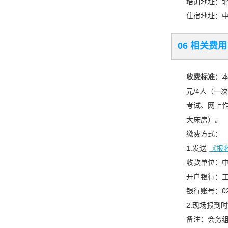
培训地址：北
住宿地址：
06 相关费用
收费标准：
元/4人（一
考试、网上
大床房）。
缴费方式：
1.发送
《报
收款单位：
开户银行：
银行账号：020
2.现场报到
备注：会务