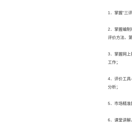
1．掌握“三
2．掌握编
评价方法、
3．掌握网
工作；
4．评价工具
分析；
5．市场精
6．课堂讲解