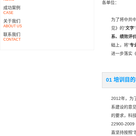
各单位：
成功案例
CASE
为了将中共
关于我们
ABOUT US
见》的“
文字
联系我们
系、绩效评
CONTACT
础上，将“
专
进一步落实《
01 培训目
2012年，
系建设的意见
的要求，科技
22900-
直坚持按照“