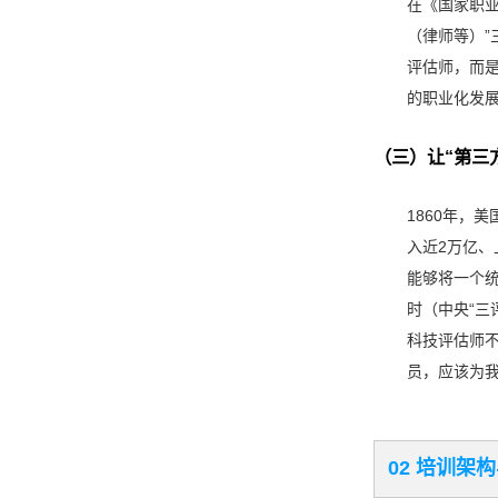
在《国家职
（律师等）”
评估师，而是
的职业化发
（三）让“第三
1860年，
入近2万亿
能够将一个
时（中央“三
科技评估师
员，应该为
02 培训架