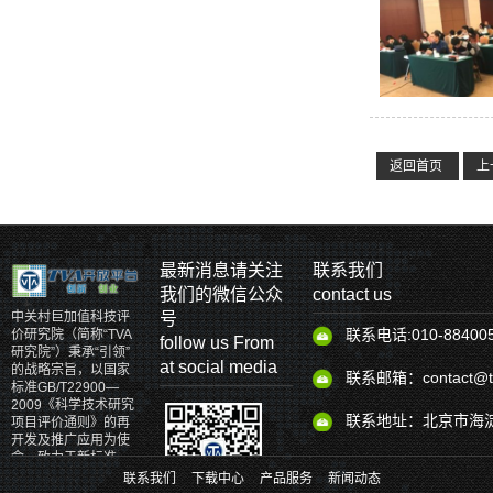
返回首页
上
最新消息请关注
联系我们
我们的微信公众
contact us
号
中关村巨加值科技评
联系电话:010-88400
价研究院（简称“TVA
follow us From
研究院”）秉承“引领”
at social media
的战略宗旨，以国家
联系邮箱：contact@tv
标准GB/T22900—
2009《科学技术研究
联系地址：北京市海淀
项目评价通则》的再
开发及推广应用为使
命，致力于新标准、
新理论、新体系和新
联系我们
下载中心
产品服务
新闻动态