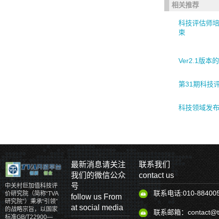
相关推荐
科技评估师培
束
Ver2.1版本
第31期科技
科技领域发布
最新消息请关注
联系我们
我们的微信公众
contact us
号
中关村巨加值科技评
联系电话:010-88400
价研究院（简称“TVA
follow us From
研究院”）秉承“引领”
at social media
的战略宗旨，以国家
联系邮箱：contact@tv
标准GB/T22900—