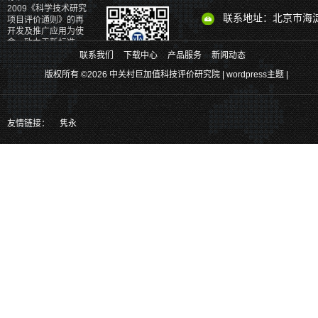
2009《科学技术研究
联系地址：北京市海淀
项目评价通则》的再
开发及推广应用为使
命，致力于新标准、
新理论、新体系和新
联系我们
下载中心
产品服务
新闻动态
产品的研发。
版权所有 ©2026 中关村巨加值科技评价研究院 |
wordpress主题
|
关注官方二维码、掌握更多最新实时
消息
也可以通过以下方式关注我们
友情链接：
隽永