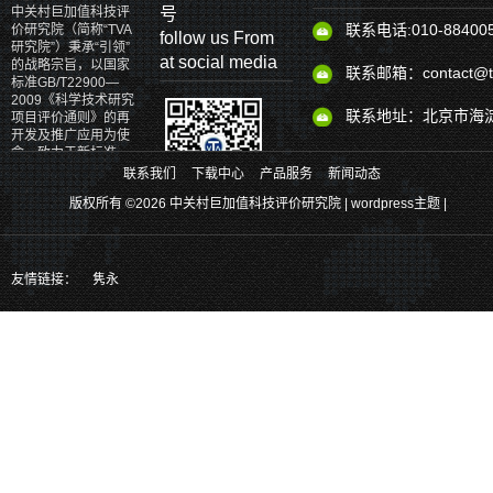
号
中关村巨加值科技评
联系电话:010-88400
价研究院（简称“TVA
follow us From
研究院”）秉承“引领”
at social media
的战略宗旨，以国家
联系邮箱：contact@tv
标准GB/T22900—
2009《科学技术研究
联系地址：北京市海淀
项目评价通则》的再
开发及推广应用为使
命，致力于新标准、
新理论、新体系和新
联系我们
下载中心
产品服务
新闻动态
产品的研发。
版权所有 ©2026 中关村巨加值科技评价研究院 |
wordpress主题
|
关注官方二维码、掌握更多最新实时
消息
也可以通过以下方式关注我们
友情链接：
隽永