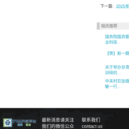
下一篇:
202
相关推荐
国务院国资委
业科技...
【贺】新一
关于举办甘
训班的...
中关村巨加
敏一行...
最新消息请关注
联系我们
我们的微信公众
contact us