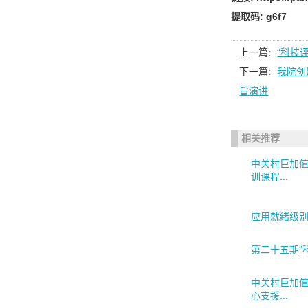
提取码: g6f7
上一篇:
“科技
下一篇:
我院创
旨演讲
相关推荐
中关村巨加
训课程...
应用就绪级别（
第二十五期“
中关村巨加
心支援...