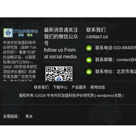
最新消息请关注
联系我们
我们的微信公众
contact us
号
中关村巨加值科技评
联系电话:010-88400
价研究院（简称“TVA
follow us From
研究院”）秉承“引领”
at social media
的战略宗旨，以国家
联系邮箱：contact@tv
标准GB/T22900—
2009《科学技术研究
联系地址：北京市海淀
项目评价通则》的再
开发及推广应用为使
命，致力于新标准、
新理论、新体系和新
联系我们
下载中心
产品服务
新闻动态
产品的研发。
版权所有 ©2026 中关村巨加值科技评价研究院 |
wordpress主题
|
关注官方二维码、掌握更多最新实时
消息
也可以通过以下方式关注我们
友情链接：
隽永