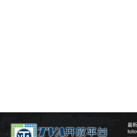
最
foll