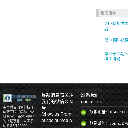
相关推荐
V4.2科技
器
第31期科技
第四十六期“
招生通知
最新消息请关注
联系我们
我们的微信公众
contact us
号
中关村巨加值科技评
联系电话:010-88400
价研究院（简称“TVA
follow us From
研究院”）秉承“引领”
at social media
的战略宗旨，以国家
联系邮箱：contact@tv
标准GB/T22900—