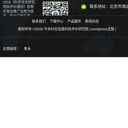
2009《科学技术研究
联系地址：北京市海淀
项目评价通则》的再
开发及推广应用为使
命，致力于新标准、
新理论、新体系和新
联系我们
下载中心
产品服务
新闻动态
产品的研发。
版权所有 ©2026 中关村巨加值科技评价研究院 |
wordpress主题
|
关注官方二维码、掌握更多最新实时
消息
也可以通过以下方式关注我们
友情链接：
隽永