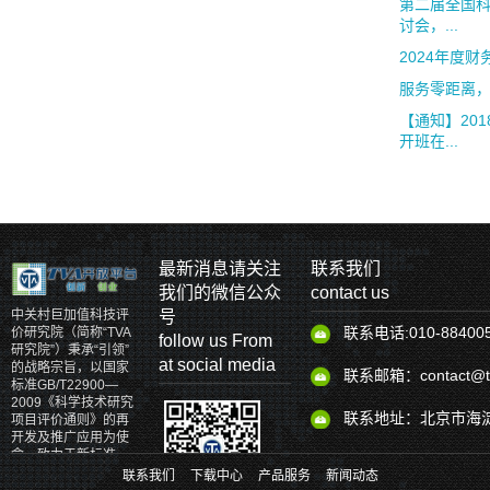
第二届全国
讨会，...
2024年度
服务零距离
【通知】20
开班在...
最新消息请关注
联系我们
我们的微信公众
contact us
号
中关村巨加值科技评
联系电话:010-88400
价研究院（简称“TVA
follow us From
研究院”）秉承“引领”
at social media
的战略宗旨，以国家
联系邮箱：contact@tv
标准GB/T22900—
2009《科学技术研究
联系地址：北京市海淀
项目评价通则》的再
开发及推广应用为使
命，致力于新标准、
新理论、新体系和新
联系我们
下载中心
产品服务
新闻动态