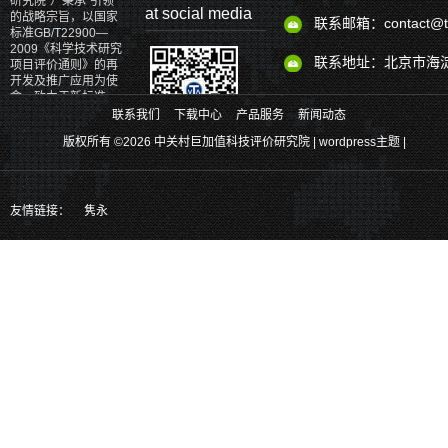
研究院”）秉承“引领”
at social media
的战略宗旨，以国家
联系邮箱：contact@tv
标准GB/T22900—
2009《科学技术研究
联系地址：北京市海淀
项目评价通则》的再
开发及推广应用为使
命，致力于新标准、
新理论、新体系和新
联系我们
下载中心
产品服务
新闻动态
产品的研发。
版权所有 ©2026 中关村巨加值科技评价研究院 |
wordpress主题
|
关注官方二维码、掌握更多最新实时
消息
也可以通过以下方式关注我们
友情链接：
隽永