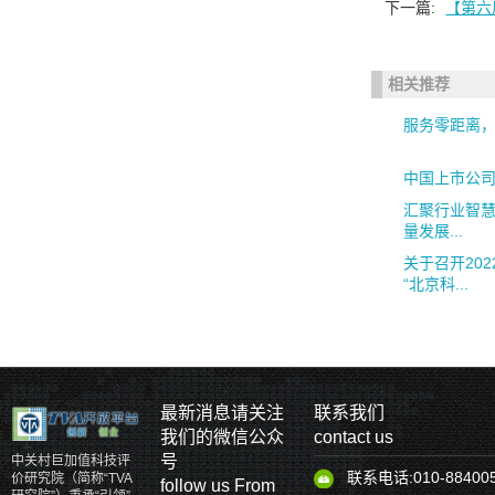
下一篇:
【第六
相关推荐
服务零距离
中国上市公司
汇聚行业智
量发展...
关于召开20
“北京科...
最新消息请关注
联系我们
我们的微信公众
contact us
号
中关村巨加值科技评
联系电话:010-88400
价研究院（简称“TVA
follow us From