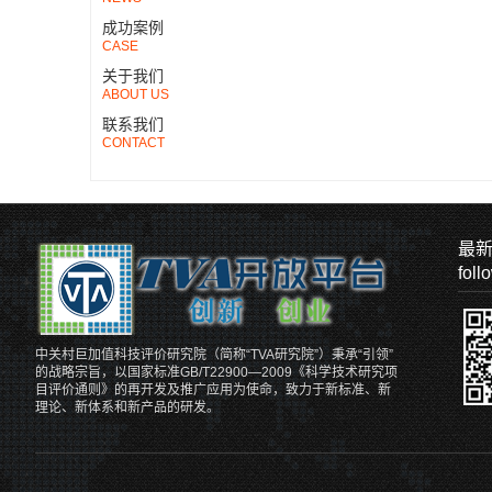
成功案例
CASE
关于我们
ABOUT US
联系我们
CONTACT
最
foll
中关村巨加值科技评价研究院（简称“TVA研究院”）秉承“引领”
的战略宗旨，以国家标准GB/T22900—2009《科学技术研究项
目评价通则》的再开发及推广应用为使命，致力于新标准、新
理论、新体系和新产品的研发。