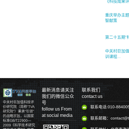
《科技成果
重庆举办主
智献策
第二十五期“
中关村巨加
训课程...
最新消息请关注
联系我们
我们的微信公众
contact us
号
中关村巨加值科技评
联系电话:010-88400
价研究院（简称“TVA
follow us From
研究院”）秉承“引领”
at social media
的战略宗旨，以国家
联系邮箱：contact@tv
标准GB/T22900—
2009《科学技术研究