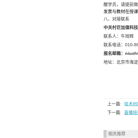
醒学员，请提前做
发票与教材在授课
八、对接联系
中关村巨加值科技
联系人：牛旭辉
联系电话：010-8
报名邮箱：niuxh＠t
地址：北京市海淀
上一篇:
技术创
下一篇:
直播培
相关推荐