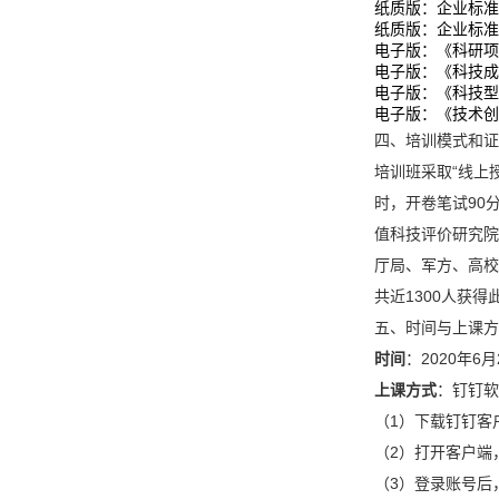
纸质版：企业标准
纸质版：企业标准
电子版：《科研项
电子版：《科技成
电子版：《科技型
电子版：《技术创
四、培训模式和证
培训班采取“线上
时，开卷笔试90
值科技评价研究院
厅局、军方、高校
共近1300人获得
五、时间与上课方
时间
：2020年
上课方式
：钉钉软
（1）下载钉钉客
（2）打开客户端
（3）登录账号后