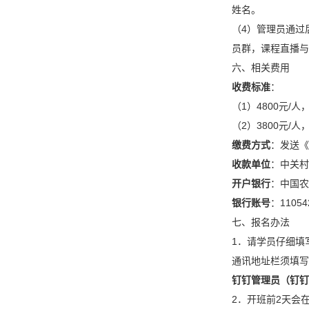
姓名。
（4）管理员通过
员群，课程直播与
六、相关费用
收费标准
：
（1）4800元
（2）3800元
缴费方式
：发送《
收款单位
：中关村
开户银行
：中国农
银行账号
：11054
七、报名办法
1．请学员仔细填
通讯地址栏须填写
钉钉管理员（钉钉号1
2．开班前2天会