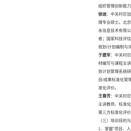
组织管理创新能力
徐迪
：中关村巨加
理专业硕士。北京
永信息技术有限公
者；国家科技评估
规划/计划编制与
于建军
：中关村巨
材编写与课程主讲
效计划管理系统研
目/成果标准化管
准化评价。
王春芳
：中关村巨
主讲教师、标准化
第三方标准化评价
（三）培训目的与
1．掌握“项目、