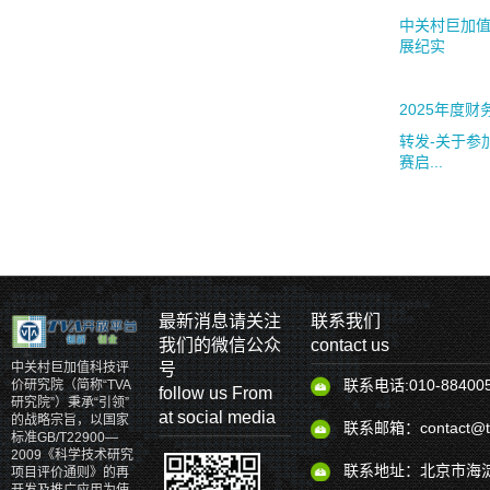
中关村巨加值
展纪实
2025年度
转发-关于参
赛启...
最新消息请关注
联系我们
我们的微信公众
contact us
号
中关村巨加值科技评
联系电话:010-88400
价研究院（简称“TVA
follow us From
研究院”）秉承“引领”
at social media
的战略宗旨，以国家
联系邮箱：contact@tv
标准GB/T22900—
2009《科学技术研究
联系地址：北京市海淀
项目评价通则》的再